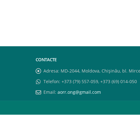
CONTACTE
Adresa:
MD-2044, Moldova, Chișinău, bl. Mircea
Telefon:
+373 (79) 557-059, +373 (69) 014-050
Email:
aorr.ong@gmail.com