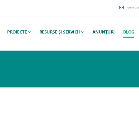
aorr.o
PROIECTE
RESURSE ȘI SERVICII
ANUNȚURI
BLOG
Test
026
martie 7, 2026