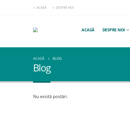
ACASĂ
DESPRE NOI
ACASĂ
DESPRE NOI
ACASĂ
BLOG
Blog
Nu există postări.
Test
martie 7, 2