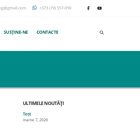
ng@gmail.com
+373 (79) 557-059
SUSȚINE-NE
CONTACTE
ULTIMELE NOUTĂȚI
Test
Test
martie 7, 2026
martie 7, 202