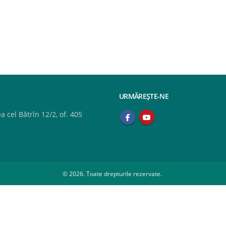
URMĂREȘTE-NE
 cel Bătrîn 12/2, of. 405
© 2026. Toate drepturile rezervate.