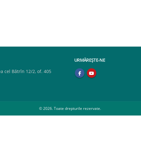
URMĂREȘTE-NE
 cel Bătrîn 12/2, of. 405
© 2026. Toate drepturile rezervate.