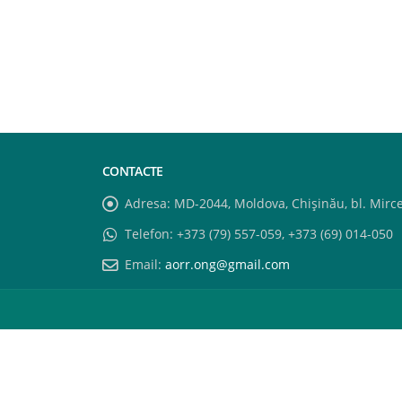
CONTACTE
Adresa:
MD-2044, Moldova, Chișinău, bl. Mircea
Telefon:
+373 (79) 557-059, +373 (69) 014-050
Email:
aorr.ong@gmail.com