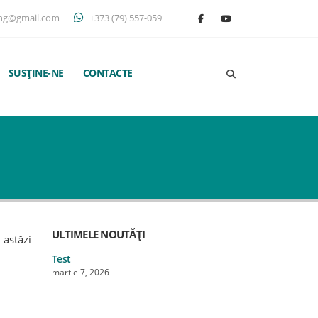
ng@gmail.com
+373 (79) 557-059
SUSȚINE-NE
CONTACTE
ULTIMELE NOUTĂȚI
2 astăzi
Test
Test
martie 7, 2026
martie 7, 202