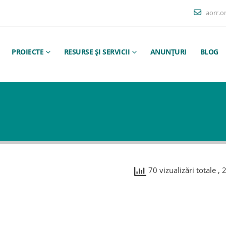
aorr.o
PROIECTE
RESURSE ȘI SERVICII
ANUNȚURI
BLOG
70 vizualizări totale
, 
Test
026
martie 7, 2026