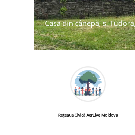
Casa din cânepă, s. Tudora,
Rețeaua Civică AerLive Moldova