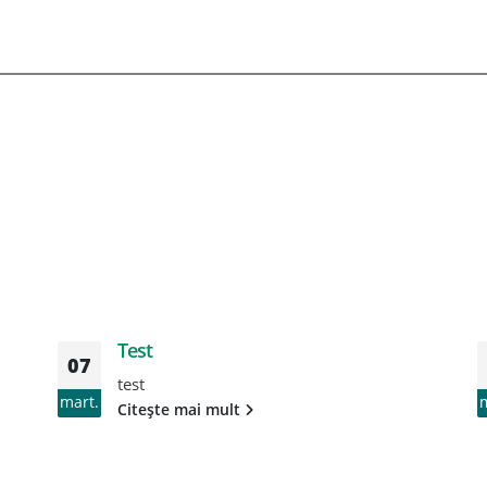
Test
07
test
mart.
Citește mai mult