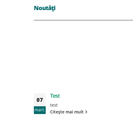
Noutăți
Test
07
test
mart.
Citește mai mult