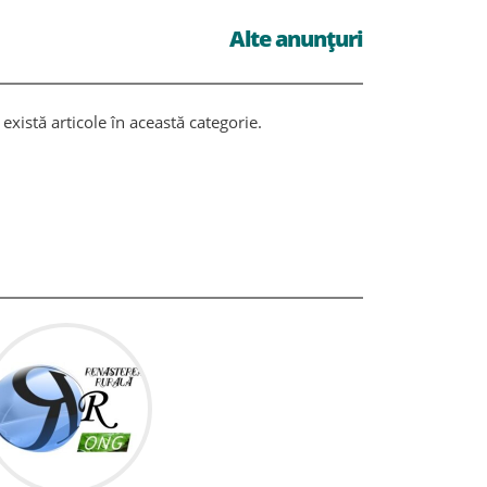
Alte anunțuri
există articole în această categorie.
Nu există ar