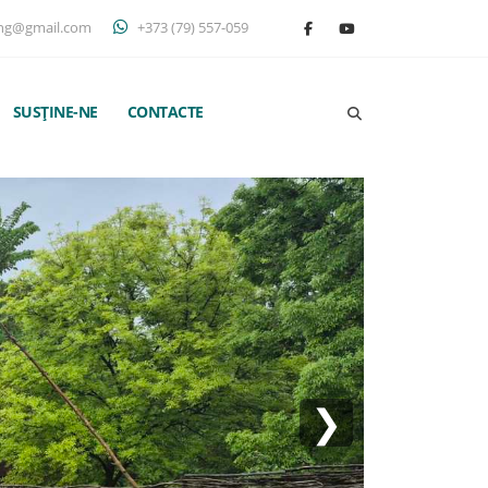
ng@gmail.com
+373 (79) 557-059
SUSȚINE-NE
CONTACTE
❯