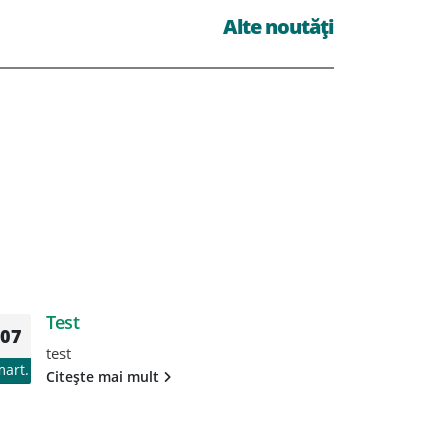
Alte noutăți
Test
T
07
07
test
te
mart.
mart.
Citește mai mult
Ci