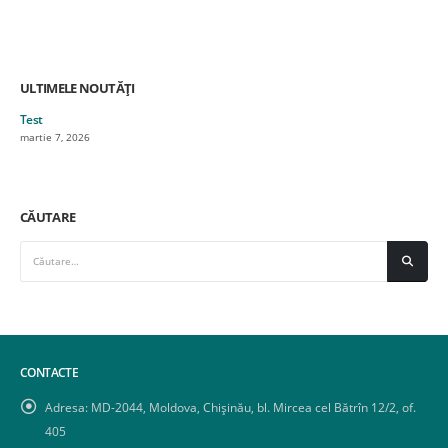
ULTIMELE NOUTĂȚI
Test
martie 7, 2026
CĂUTARE
CONTACTE
Adresa:
MD-2044, Moldova, Chișinău, bl. Mircea cel Bătrîn 12/2, of.
405