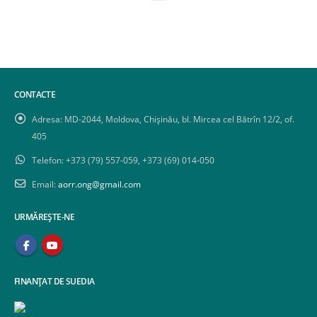
CONTACTE
Adresa:
MD-2044, Moldova, Chișinău, bl. Mircea cel Bătrîn 12/2, of.
405
Telefon:
+373 (79) 557-059, +373 (69) 014-050
Email:
aorr.ong@gmail.com
URMĂREȘTE-NE
FINANȚAT DE SUEDIA