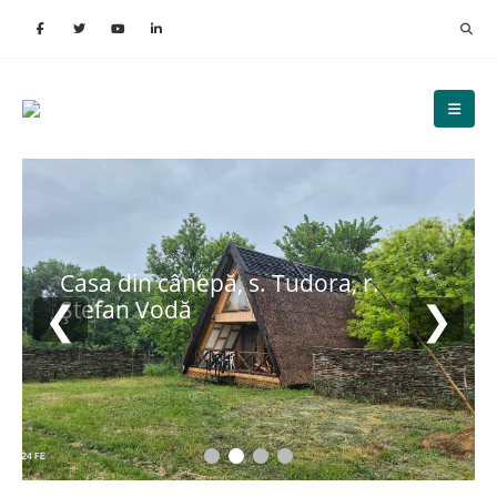
Casa din cânepă, s. Tudora, r.
❮
❯
Ștefan Vodă