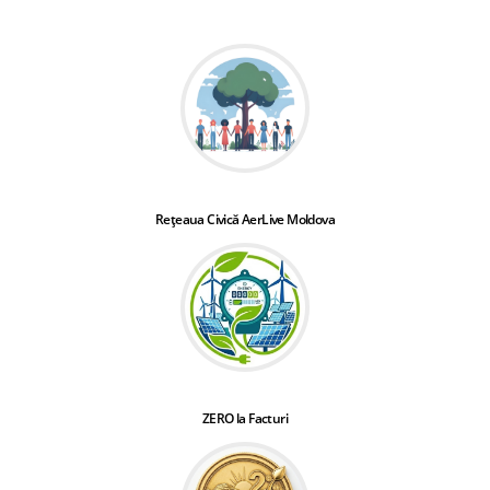
Rețeaua Civică AerLive Moldova
ZERO la Facturi