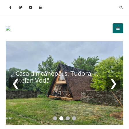
Casa din cânepă, s. Tudora, r.
❮
❯
Ștefan Vodă