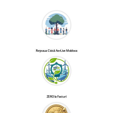
Rețeaua Civică AerLive Moldova
ZERO la Facturi