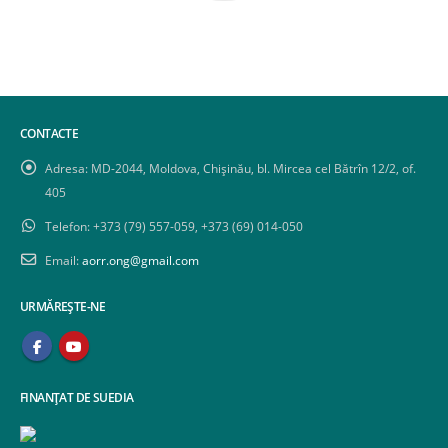
CONTACTE
Adresa:
MD-2044, Moldova, Chișinău, bl. Mircea cel Bătrîn 12/2, of.
405
Telefon:
+373 (79) 557-059, +373 (69) 014-050
Email:
aorr.ong@gmail.com
URMĂREȘTE-NE
FINANȚAT DE SUEDIA