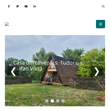
Casa din cânepă, s. Tudora, r.
❮
❯
Ștefan Vodă