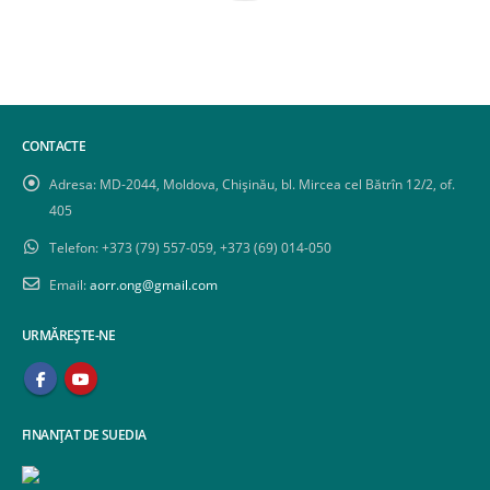
CONTACTE
Adresa:
MD-2044, Moldova, Chișinău, bl. Mircea cel Bătrîn 12/2, of.
405
Telefon:
+373 (79) 557-059, +373 (69) 014-050
Email:
aorr.ong@gmail.com
URMĂREȘTE-NE
FINANȚAT DE SUEDIA