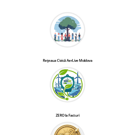
Rețeaua Civică AerLive Moldova
ZERO la Facturi