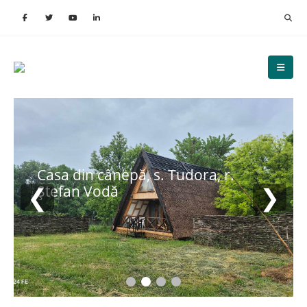
Casa din cânepă, s. Tudora, r.
❮
❯
Ștefan Vodă