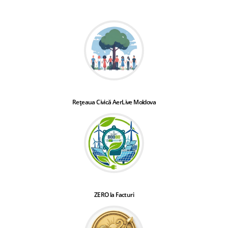
Rețeaua Civică AerLive Moldova
ZERO la Facturi