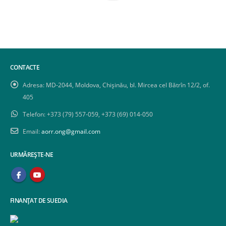
CONTACTE
Adresa:
MD-2044, Moldova, Chișinău, bl. Mircea cel Bătrîn 12/2, of.
405
Telefon:
+373 (79) 557-059, +373 (69) 014-050
Email:
aorr.ong@gmail.com
URMĂREȘTE-NE
FINANȚAT DE SUEDIA