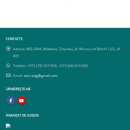
CONTACTE
Adresa:
MD-2044, Moldova, Chișinău, bl. Mircea cel Bătrîn 12/2, of.
405
Telefon:
+373 (79) 557-059, +373 (69) 014-050
Email:
aorr.ong@gmail.com
URMĂREȘTE-NE
FINANȚAT DE SUEDIA