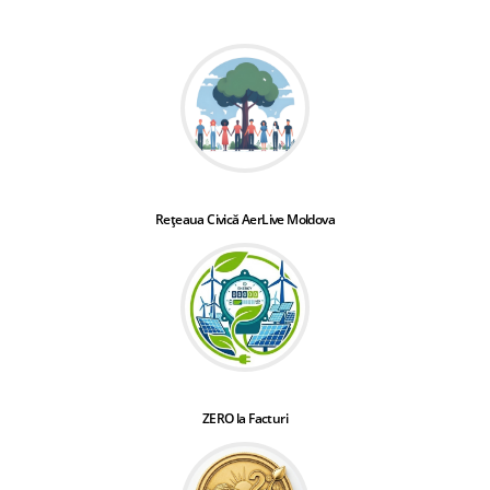
Rețeaua Civică AerLive Moldova
ZERO la Facturi