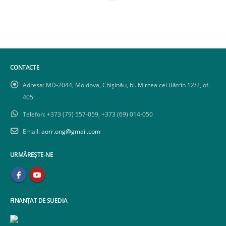
CONTACTE
Adresa:
MD-2044, Moldova, Chișinău, bl. Mircea cel Bătrîn 12/2, of.
405
Telefon:
+373 (79) 557-059, +373 (69) 014-050
Email:
aorr.ong@gmail.com
URMĂREȘTE-NE
FINANȚAT DE SUEDIA