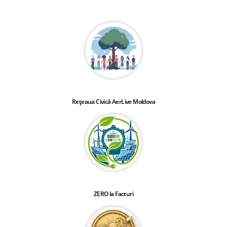
Rețeaua Civică AerLive Moldova
ZERO la Facturi