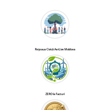
Rețeaua Civică AerLive Moldova
ZERO la Facturi