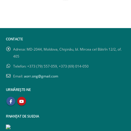
CONTACTE
Adresa:
MD-2044, Moldova, Chișinău, bl. Mircea cel Bătrîn 12/2, of.
405
Telefon:
+373 (79) 557-059, +373 (69) 014-050
Email:
aorr.ong@gmail.com
URMĂREȘTE-NE
FINANȚAT DE SUEDIA