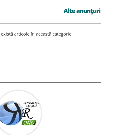
Alte anunțuri
există articole în această categorie.
Nu există ar