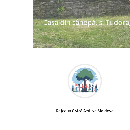
Casa din cânepă, s. Tudora,
Rețeaua Civică AerLive Moldova