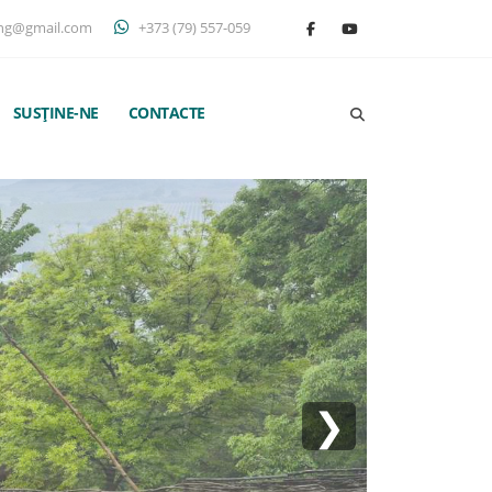
ng@gmail.com
+373 (79) 557-059
SUSȚINE-NE
CONTACTE
❯