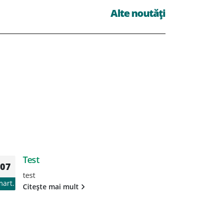
Alte noutăți
Test
T
07
07
test
te
mart.
mart.
Citește mai mult
Ci