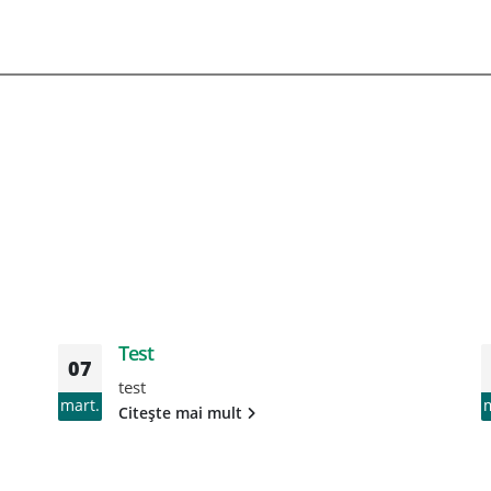
Test
07
test
mart.
Citește mai mult