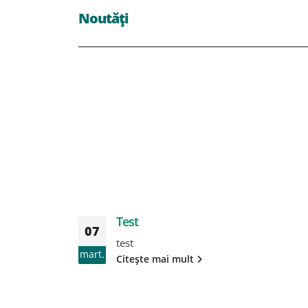
Noutăți
Test
07
test
mart.
Citește mai mult