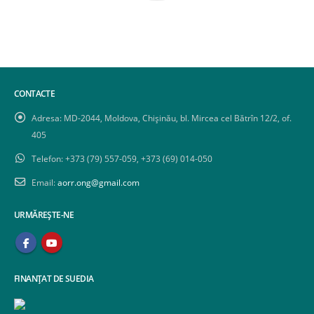
CONTACTE
Adresa:
MD-2044, Moldova, Chișinău, bl. Mircea cel Bătrîn 12/2, of.
405
Telefon:
+373 (79) 557-059, +373 (69) 014-050
Email:
aorr.ong@gmail.com
URMĂREȘTE-NE
FINANȚAT DE SUEDIA