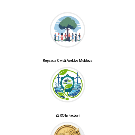
Rețeaua Civică AerLive Moldova
ZERO la Facturi