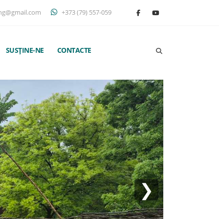
ng@gmail.com
+373 (79) 557-059
SUSȚINE-NE
CONTACTE
❯