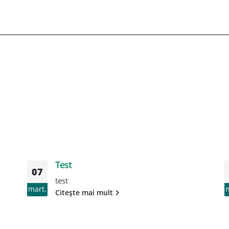
Test
07
test
mart.
Citește mai mult