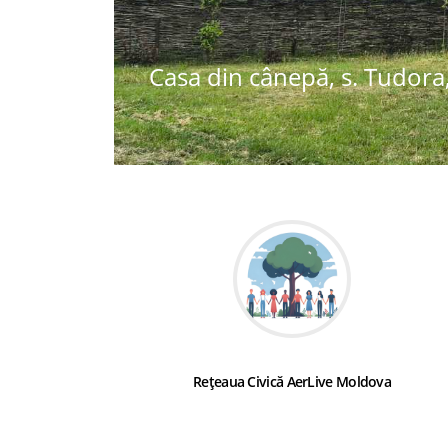
Casa din cânepă, s. Tudora,
Rețeaua Civică AerLive Moldova