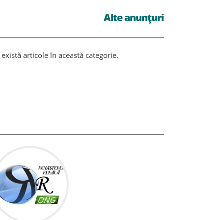
Alte anunțuri
există articole în această categorie.
Nu există ar