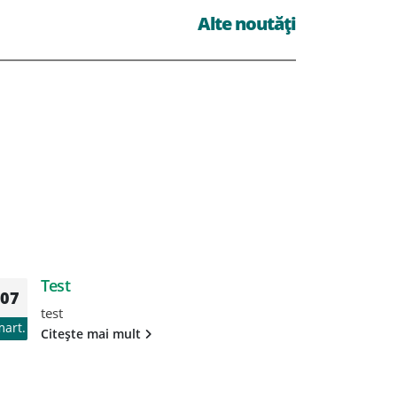
Alte noutăți
Test
T
07
07
test
te
mart.
mart.
Citește mai mult
Ci