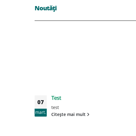
Noutăți
Test
07
test
mart.
Citește mai mult