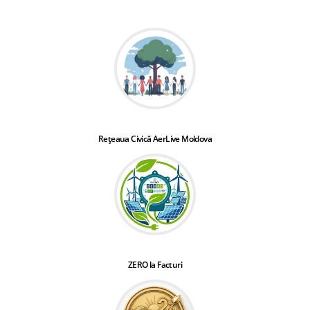
Rețeaua Civică AerLive Moldova
ZERO la Facturi