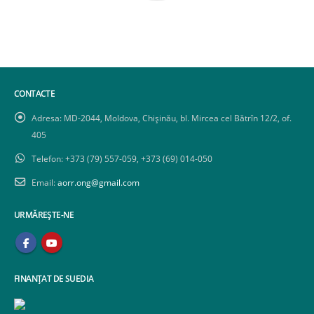
CONTACTE
Adresa:
MD-2044, Moldova, Chișinău, bl. Mircea cel Bătrîn 12/2, of.
405
Telefon:
+373 (79) 557-059, +373 (69) 014-050
Email:
aorr.ong@gmail.com
URMĂREȘTE-NE
FINANȚAT DE SUEDIA