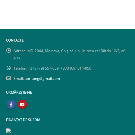
CONTACTE
Adresa:
MD-2044, Moldova, Chișinău, bl. Mircea cel Bătrîn 12/2, of.
405
Telefon:
+373 (79) 557-059, +373 (69) 014-050
Email:
aorr.ong@gmail.com
URMĂREȘTE-NE
FINANȚAT DE SUEDIA