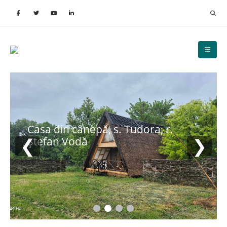
Casa din cânepă, s. Tudora, r.
❮
❯
Ștefan Vodă