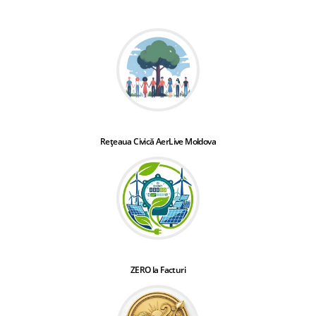
Rețeaua Civică AerLive Moldova
ZERO la Facturi