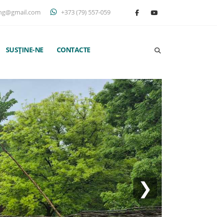
ng@gmail.com
+373 (79) 557-059
SUSȚINE-NE
CONTACTE
❯