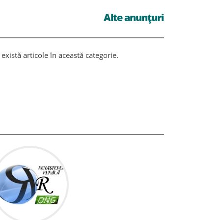
Alte anunțuri
există articole în această categorie.
Nu există ar