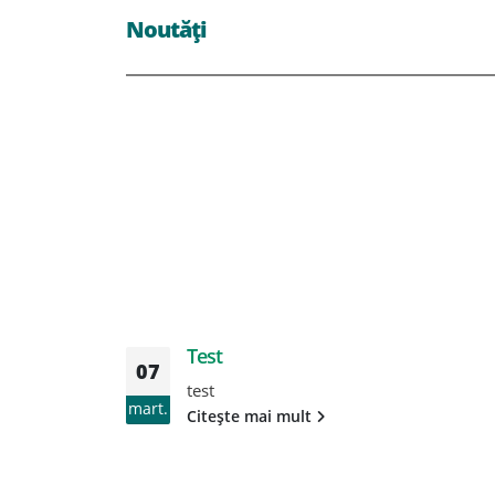
Noutăți
Test
07
test
mart.
Citește mai mult