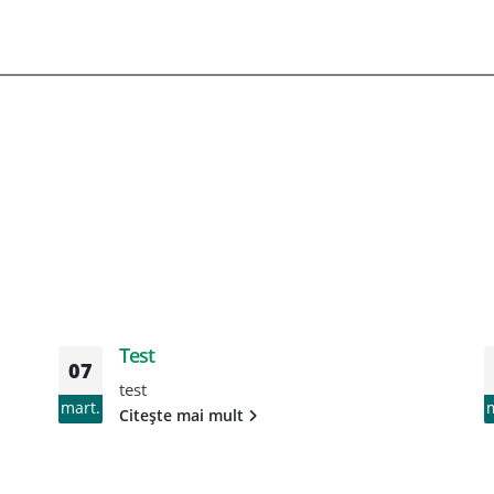
Test
07
test
mart.
Citește mai mult