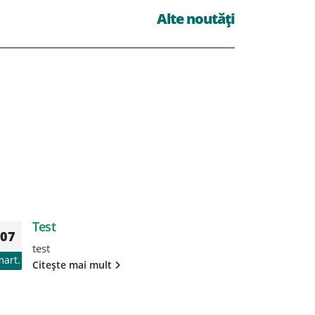
Alte noutăți
Test
T
07
07
test
te
mart.
mart.
Citește mai mult
Ci