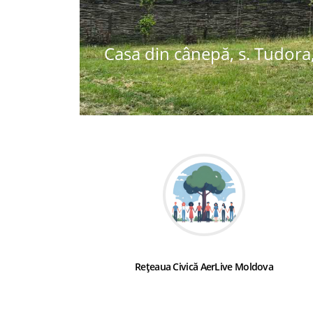
Casa din cânepă, s. Tudora,
Rețeaua Civică AerLive Moldova