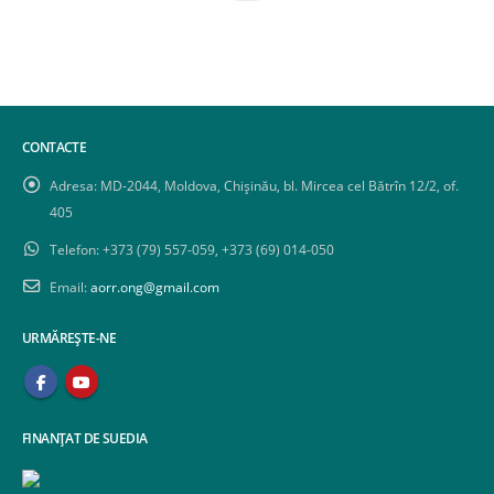
CONTACTE
Adresa:
MD-2044, Moldova, Chișinău, bl. Mircea cel Bătrîn 12/2, of.
405
Telefon:
+373 (79) 557-059, +373 (69) 014-050
Email:
aorr.ong@gmail.com
URMĂREȘTE-NE
FINANȚAT DE SUEDIA