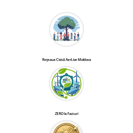
Rețeaua Civică AerLive Moldova
ZERO la Facturi