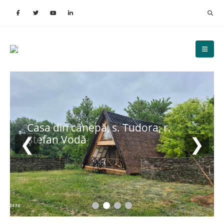
Casa din cânepă, s. Tudora, r.
❮
❯
Ștefan Vodă