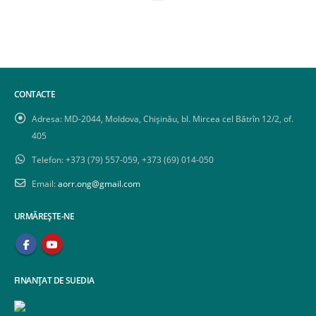
CONTACTE
Adresa:
MD-2044, Moldova, Chișinău, bl. Mircea cel Bătrîn 12/2, of.
405
Telefon:
+373 (79) 557-059, +373 (69) 014-050
Email:
aorr.ong@gmail.com
URMĂREȘTE-NE
FINANȚAT DE SUEDIA