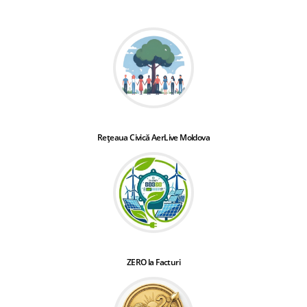
Rețeaua Civică AerLive Moldova
ZERO la Facturi