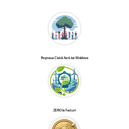
Rețeaua Civică AerLive Moldova
ZERO la Facturi