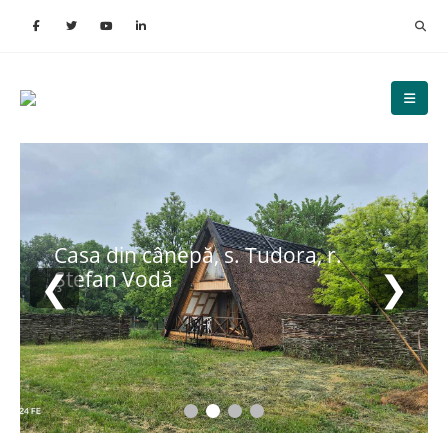
Casa din cânepă, s. Tudora, r.
❮
❯
Ștefan Vodă