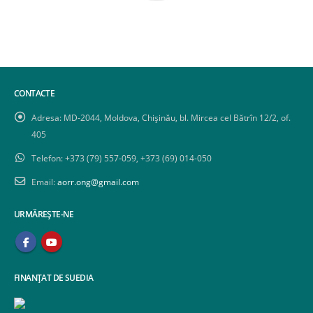
CONTACTE
Adresa:
MD-2044, Moldova, Chișinău, bl. Mircea cel Bătrîn 12/2, of.
405
Telefon:
+373 (79) 557-059, +373 (69) 014-050
Email:
aorr.ong@gmail.com
URMĂREȘTE-NE
FINANȚAT DE SUEDIA