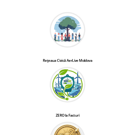
Rețeaua Civică AerLive Moldova
ZERO la Facturi