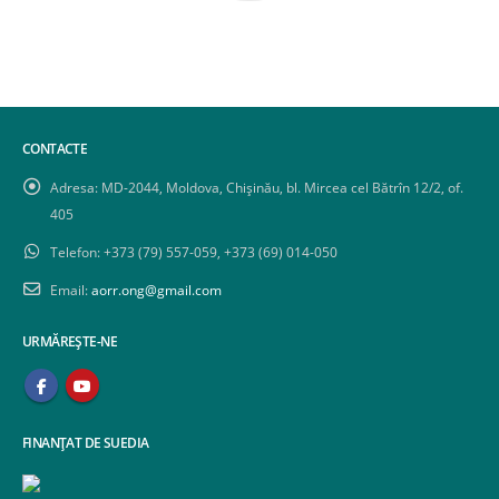
CONTACTE
Adresa:
MD-2044, Moldova, Chișinău, bl. Mircea cel Bătrîn 12/2, of.
405
Telefon:
+373 (79) 557-059, +373 (69) 014-050
Email:
aorr.ong@gmail.com
URMĂREȘTE-NE
FINANȚAT DE SUEDIA