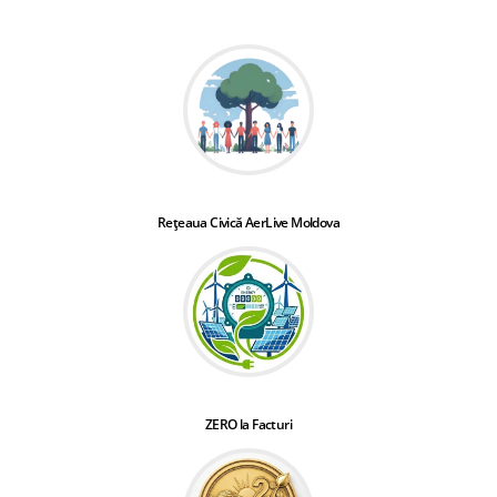
Rețeaua Civică AerLive Moldova
ZERO la Facturi