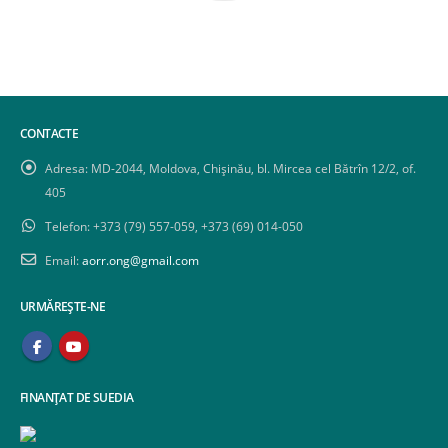
CONTACTE
Adresa:
MD-2044, Moldova, Chișinău, bl. Mircea cel Bătrîn 12/2, of.
405
Telefon:
+373 (79) 557-059, +373 (69) 014-050
Email:
aorr.ong@gmail.com
URMĂREȘTE-NE
FINANȚAT DE SUEDIA