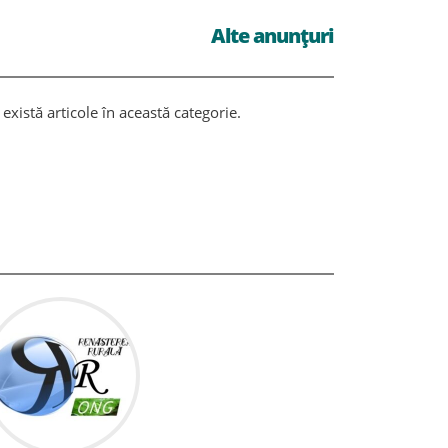
Alte anunțuri
există articole în această categorie.
Nu există ar