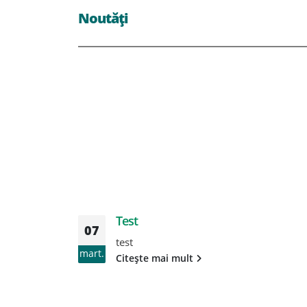
Noutăți
Test
07
test
mart.
Citește mai mult