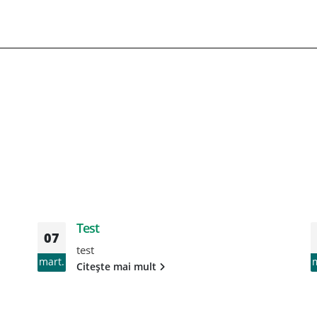
Test
07
test
mart.
Citește mai mult