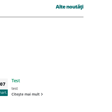
Alte noutăți
Test
T
07
07
test
te
mart.
mart.
Citește mai mult
Ci