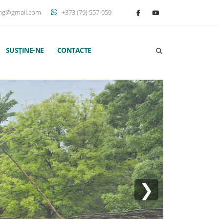
ng@gmail.com
+373 (79) 557-059
SUSȚINE-NE
CONTACTE
❯