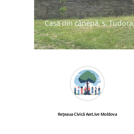
Casa din cânepă, s. Tudora,
Rețeaua Civică AerLive Moldova