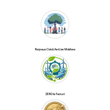
Rețeaua Civică AerLive Moldova
ZERO la Facturi