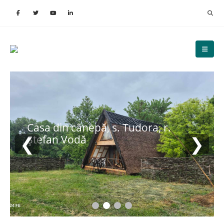
Casa din cânepă, s. Tudora, r.
❮
❯
Ștefan Vodă