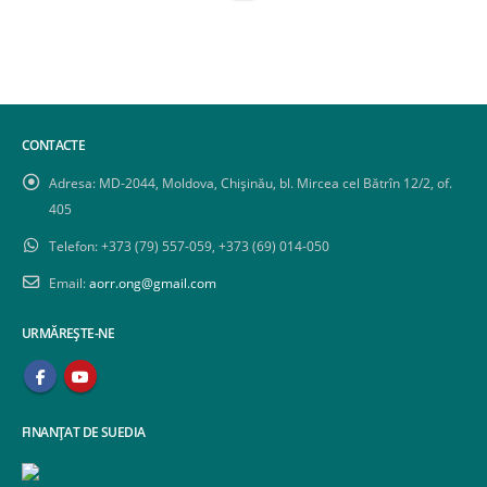
CONTACTE
Adresa:
MD-2044, Moldova, Chișinău, bl. Mircea cel Bătrîn 12/2, of.
405
Telefon:
+373 (79) 557-059, +373 (69) 014-050
Email:
aorr.ong@gmail.com
URMĂREȘTE-NE
FINANȚAT DE SUEDIA