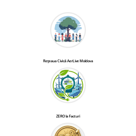
Rețeaua Civică AerLive Moldova
ZERO la Facturi