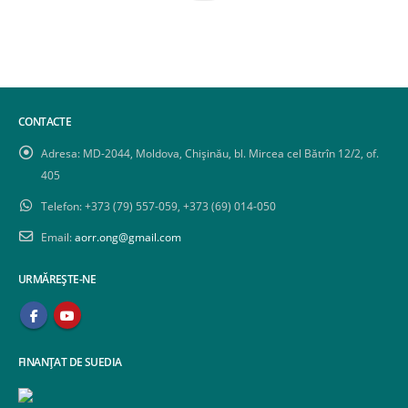
CONTACTE
Adresa:
MD-2044, Moldova, Chișinău, bl. Mircea cel Bătrîn 12/2, of.
405
Telefon:
+373 (79) 557-059, +373 (69) 014-050
Email:
aorr.ong@gmail.com
URMĂREȘTE-NE
FINANȚAT DE SUEDIA