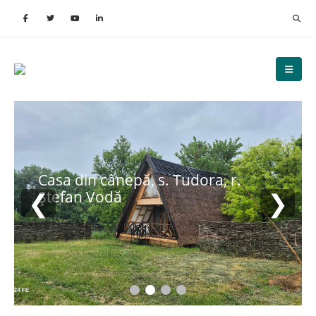
Casa din cânepă, s. Tudora, r.
❮
❯
Ștefan Vodă