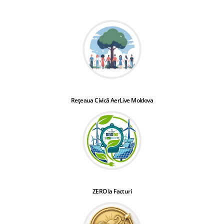
Rețeaua Civică AerLive Moldova
ZERO la Facturi