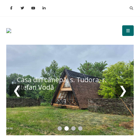
Casa din cânepă, s. Tudora, r.
❮
❯
Ștefan Vodă