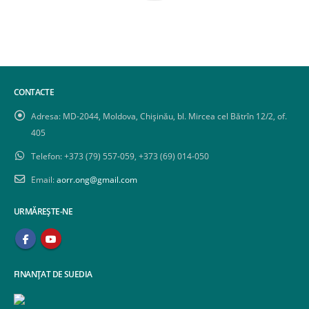
CONTACTE
Adresa:
MD-2044, Moldova, Chișinău, bl. Mircea cel Bătrîn 12/2, of.
405
Telefon:
+373 (79) 557-059, +373 (69) 014-050
Email:
aorr.ong@gmail.com
URMĂREȘTE-NE
FINANȚAT DE SUEDIA