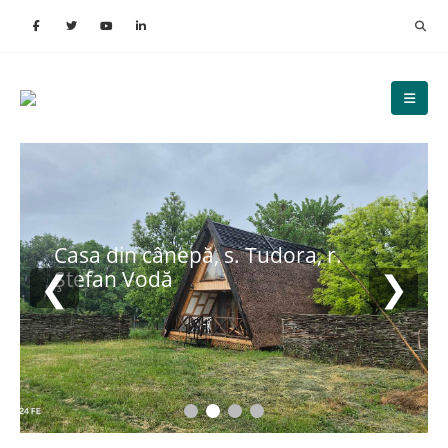
Casa din cânepă, s. Tudora, r.
❮
❯
Ștefan Vodă