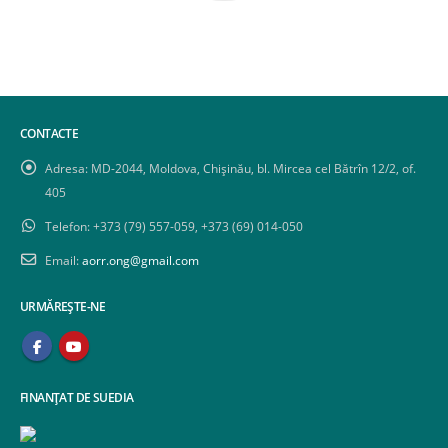
CONTACTE
Adresa:
MD-2044, Moldova, Chișinău, bl. Mircea cel Bătrîn 12/2, of.
405
Telefon:
+373 (79) 557-059, +373 (69) 014-050
Email:
aorr.ong@gmail.com
URMĂREȘTE-NE
FINANȚAT DE SUEDIA