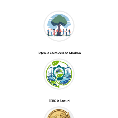
Rețeaua Civică AerLive Moldova
ZERO la Facturi