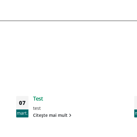
Test
07
test
mart.
Citește mai mult