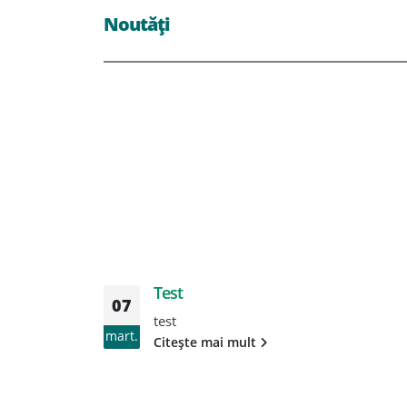
Noutăți
Test
07
test
mart.
Citește mai mult