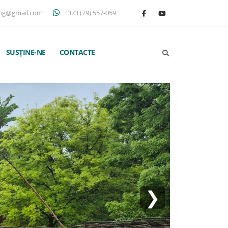
ng@gmail.com
+373 (79) 557-059
SUSȚINE-NE
CONTACTE
❯