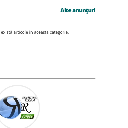
Alte anunțuri
există articole în această categorie.
Nu există ar