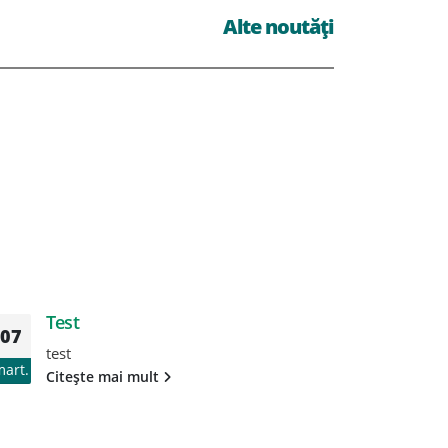
Alte noutăți
Test
T
07
07
test
te
mart.
mart.
Citește mai mult
Ci