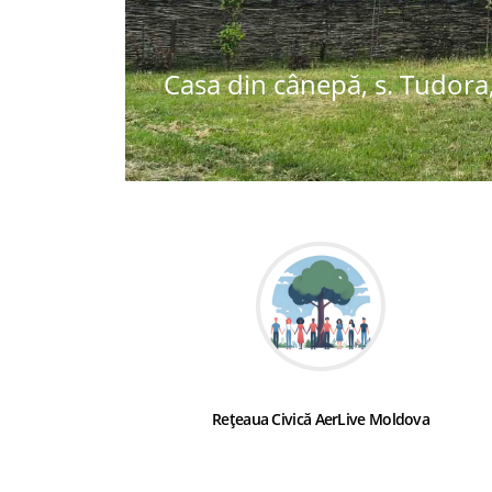
Casa din cânepă, s. Tudora,
Rețeaua Civică AerLive Moldova