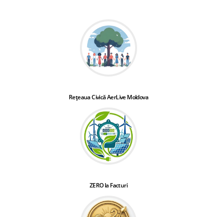
Rețeaua Civică AerLive Moldova
ZERO la Facturi