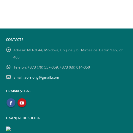
CONTACTE
Adresa:
MD-2044, Moldova, Chișinău, bl. Mircea cel Bătrîn 12/2, of.
405
Telefon:
+373 (79) 557-059, +373 (69) 014-050
Email:
aorr.ong@gmail.com
URMĂREȘTE-NE
FINANȚAT DE SUEDIA