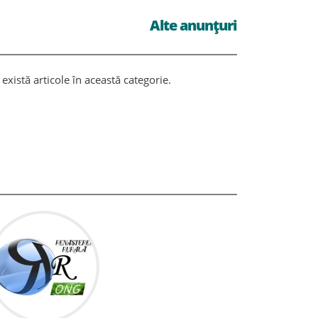
Alte anunțuri
există articole în această categorie.
Nu există ar