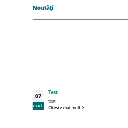
Noutăți
Test
07
test
mart.
Citește mai mult