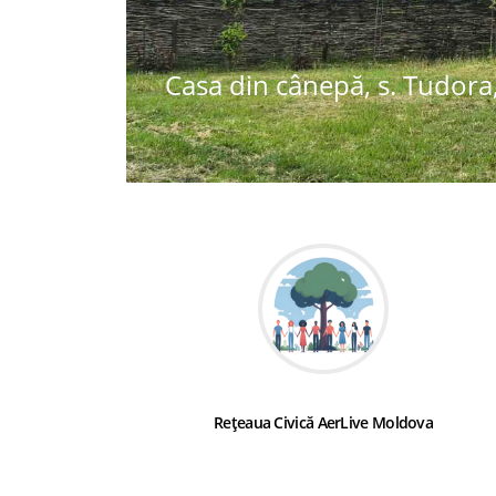
Casa din cânepă, s. Tudora,
Rețeaua Civică AerLive Moldova