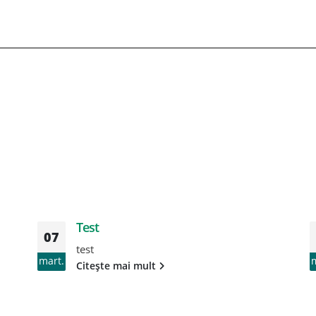
Test
07
test
mart.
Citește mai mult