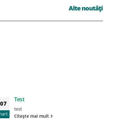
Alte noutăți
Test
T
07
07
test
te
mart.
mart.
Citește mai mult
Ci