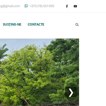
ng@gmail.com
+373 (79) 557-059
SUSȚINE-NE
CONTACTE
❯