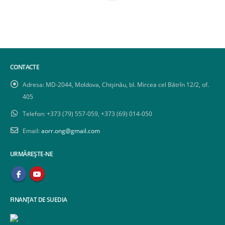
CONTACTE
Adresa:
MD-2044, Moldova, Chișinău, bl. Mircea cel Bătrîn 12/2, of.
405
Telefon:
+373 (79) 557-059, +373 (69) 014-050
Email:
aorr.ong@gmail.com
URMĂREȘTE-NE
FINANȚAT DE SUEDIA