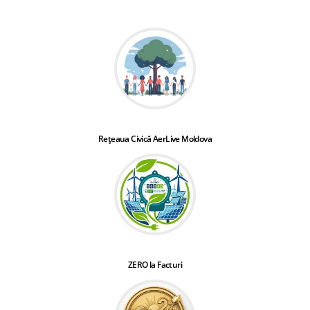
Rețeaua Civică AerLive Moldova
ZERO la Facturi