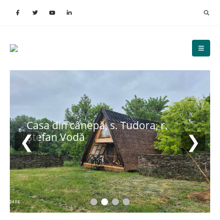
Casa din cânepă, s. Tudora, r.
❮
❯
Ștefan Vodă