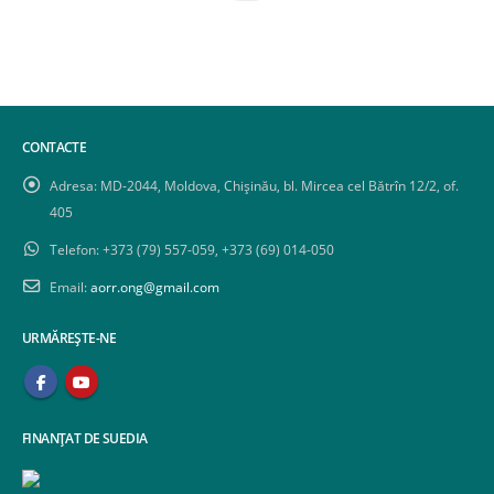
CONTACTE
Adresa:
MD-2044, Moldova, Chișinău, bl. Mircea cel Bătrîn 12/2, of.
405
Telefon:
+373 (79) 557-059, +373 (69) 014-050
Email:
aorr.ong@gmail.com
URMĂREȘTE-NE
FINANȚAT DE SUEDIA