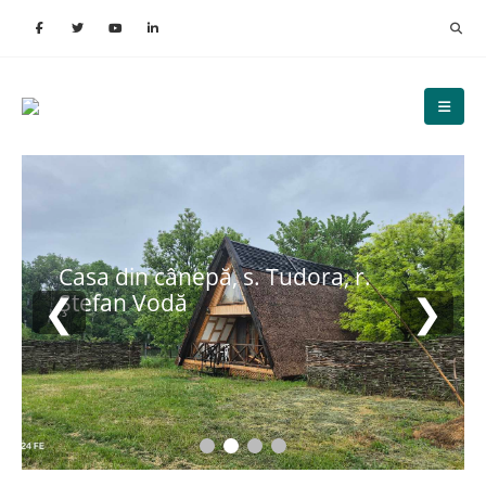
Casa din cânepă, s. Tudora, r.
❮
❯
Ștefan Vodă