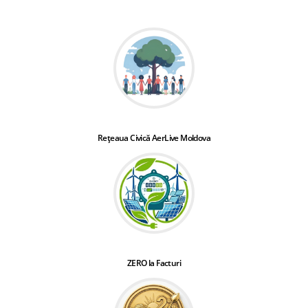
Rețeaua Civică AerLive Moldova
ZERO la Facturi