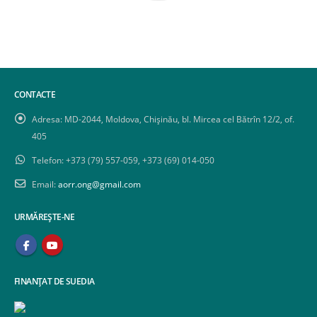
CONTACTE
Adresa:
MD-2044, Moldova, Chișinău, bl. Mircea cel Bătrîn 12/2, of.
405
Telefon:
+373 (79) 557-059, +373 (69) 014-050
Email:
aorr.ong@gmail.com
URMĂREȘTE-NE
FINANȚAT DE SUEDIA