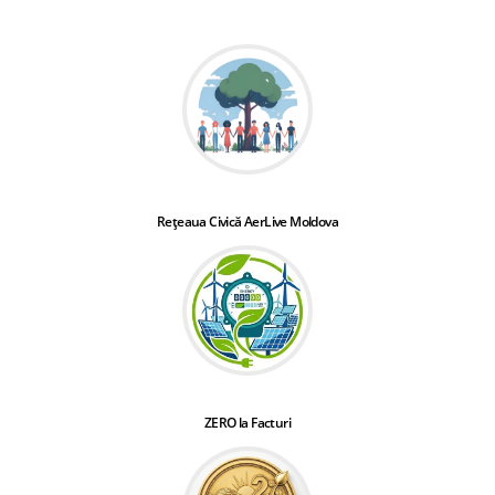
Rețeaua Civică AerLive Moldova
ZERO la Facturi