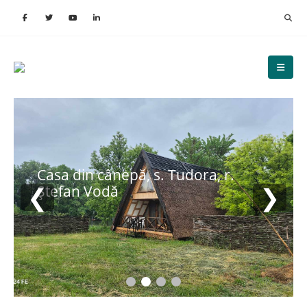
Casa din cânepă, s. Tudora, r.
❮
❯
Ștefan Vodă