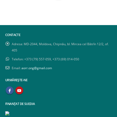
CONTACTE
Adresa:
MD-2044, Moldova, Chișinău, bl. Mircea cel Bătrîn 12/2, of.
405
Telefon:
+373 (79) 557-059, +373 (69) 014-050
Email:
aorr.ong@gmail.com
URMĂREȘTE-NE
FINANȚAT DE SUEDIA