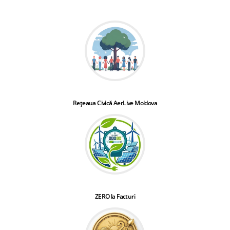
Rețeaua Civică AerLive Moldova
ZERO la Facturi