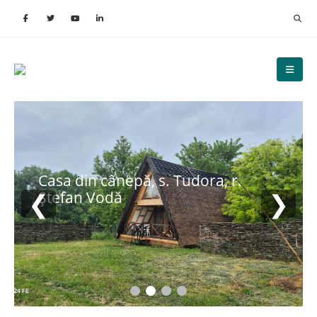
Casa din cânepă, s. Tudora, r.
❮
❯
Ștefan Vodă