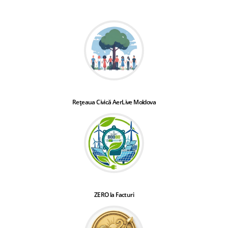
Rețeaua Civică AerLive Moldova
ZERO la Facturi