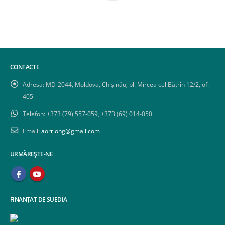
CONTACTE
Adresa:
MD-2044, Moldova, Chișinău, bl. Mircea cel Bătrîn 12/2, of.
405
Telefon:
+373 (79) 557-059, +373 (69) 014-050
Email:
aorr.ong@gmail.com
URMĂREȘTE-NE
FINANȚAT DE SUEDIA