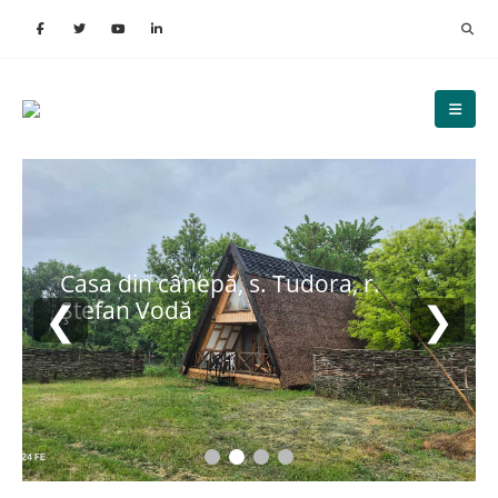
Casa din cânepă, s. Tudora, r.
❮
❯
Ștefan Vodă