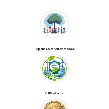
Rețeaua Civică AerLive Moldova
ZERO la Facturi