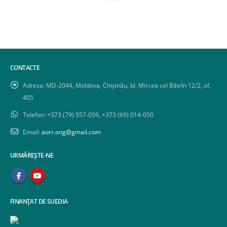
CONTACTE
Adresa:
MD-2044, Moldova, Chișinău, bl. Mircea cel Bătrîn 12/2, of.
405
Telefon:
+373 (79) 557-059, +373 (69) 014-050
Email:
aorr.ong@gmail.com
URMĂREȘTE-NE
FINANȚAT DE SUEDIA