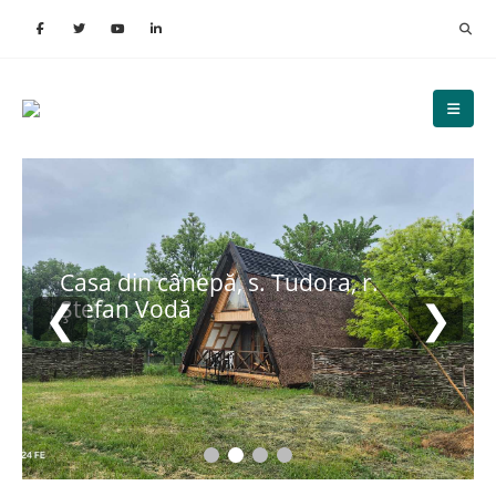
Casa din cânepă, s. Tudora, r.
❮
❯
Ștefan Vodă