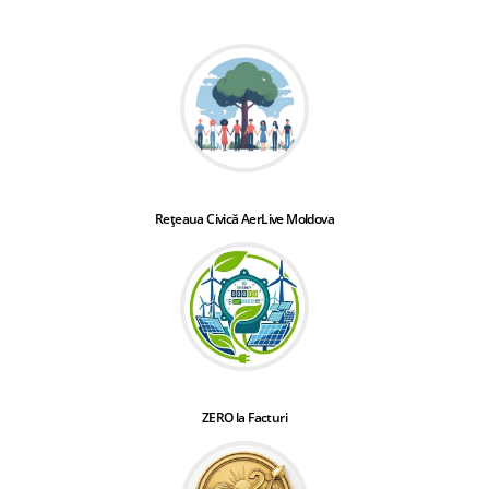
Rețeaua Civică AerLive Moldova
ZERO la Facturi