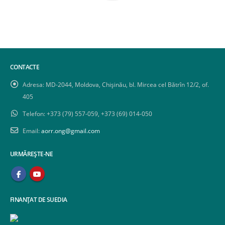
CONTACTE
Adresa:
MD-2044, Moldova, Chișinău, bl. Mircea cel Bătrîn 12/2, of.
405
Telefon:
+373 (79) 557-059, +373 (69) 014-050
Email:
aorr.ong@gmail.com
URMĂREȘTE-NE
FINANȚAT DE SUEDIA