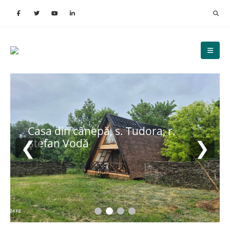
Casa din cânepă, s. Tudora, r.
❮
❯
Ștefan Vodă