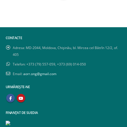
CONTACTE
Adresa:
MD-2044, Moldova, Chișinău, bl. Mircea cel Bătrîn 12/2, of.
405
Telefon:
+373 (79) 557-059, +373 (69) 014-050
Email:
aorr.ong@gmail.com
URMĂREȘTE-NE
FINANȚAT DE SUEDIA