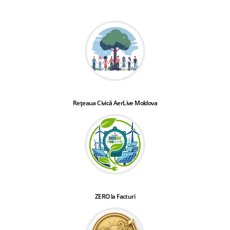
Rețeaua Civică AerLive Moldova
ZERO la Facturi