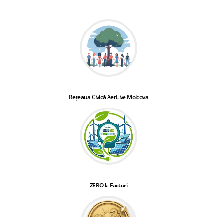
Rețeaua Civică AerLive Moldova
ZERO la Facturi