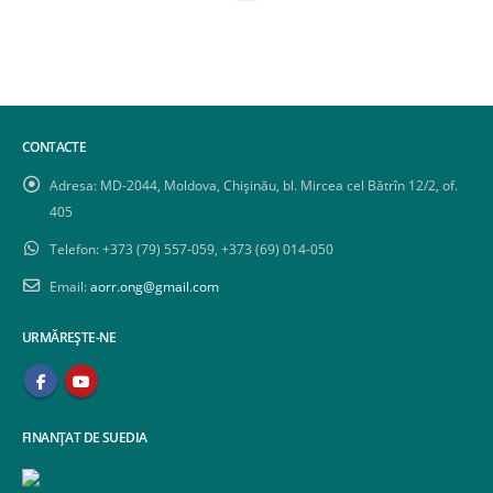
CONTACTE
Adresa:
MD-2044, Moldova, Chișinău, bl. Mircea cel Bătrîn 12/2, of.
405
Telefon:
+373 (79) 557-059, +373 (69) 014-050
Email:
aorr.ong@gmail.com
URMĂREȘTE-NE
FINANȚAT DE SUEDIA