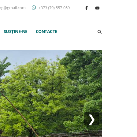
ng@gmail.com
+373 (79) 557-059
SUSȚINE-NE
CONTACTE
❯