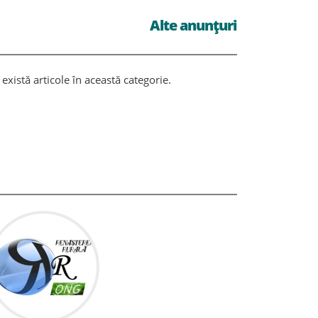
Alte anunțuri
există articole în această categorie.
Nu există ar