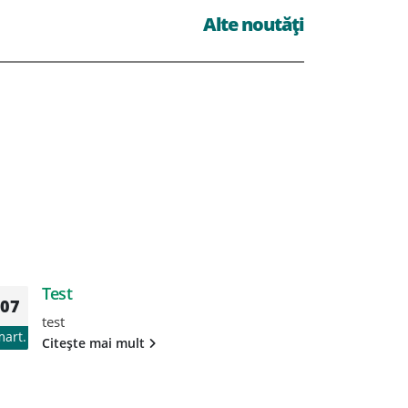
Alte noutăți
Test
T
07
07
test
te
mart.
mart.
Citește mai mult
Ci