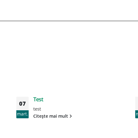
Test
07
test
mart.
Citește mai mult