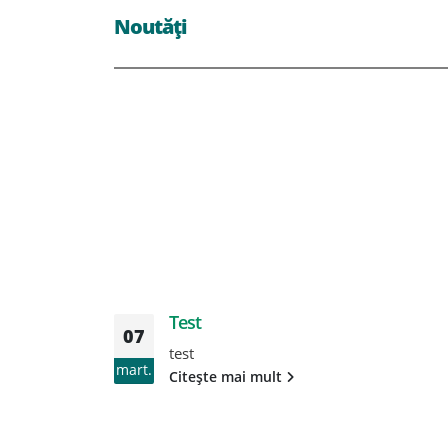
Noutăți
Test
07
test
mart.
Citește mai mult