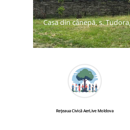
Casa din cânepă, s. Tudora,
Rețeaua Civică AerLive Moldova