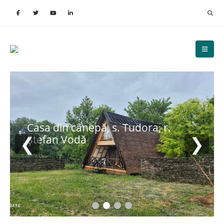
Casa din cânepă, s. Tudora, r.
❮
❯
Ștefan Vodă