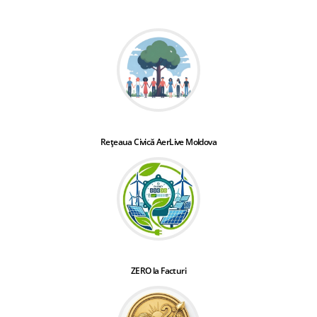
Rețeaua Civică AerLive Moldova
ZERO la Facturi