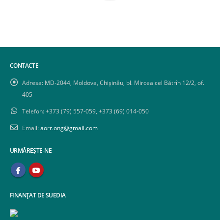
CONTACTE
Adresa:
MD-2044, Moldova, Chișinău, bl. Mircea cel Bătrîn 12/2, of.
405
Telefon:
+373 (79) 557-059, +373 (69) 014-050
Email:
aorr.ong@gmail.com
URMĂREȘTE-NE
FINANȚAT DE SUEDIA