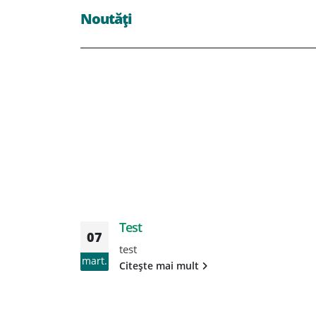
Noutăți
Test
07
test
mart.
Citește mai mult