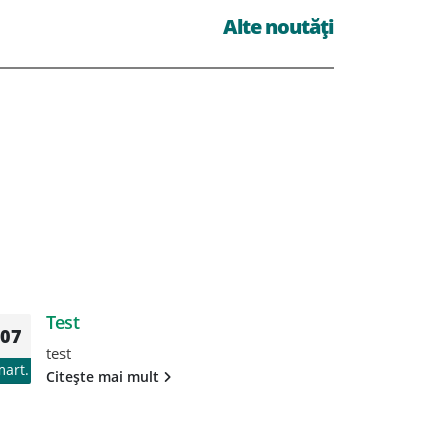
Alte noutăți
Test
T
07
07
test
te
mart.
mart.
Citește mai mult
Ci