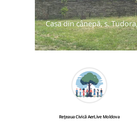
Casa din cânepă, s. Tudora,
Rețeaua Civică AerLive Moldova