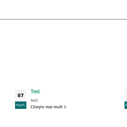
Test
07
test
mart.
Citește mai mult