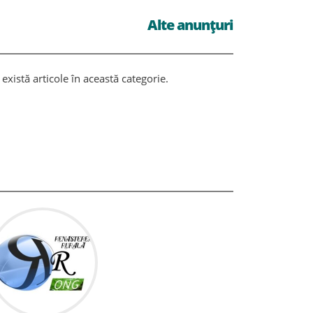
Alte anunțuri
există articole în această categorie.
Nu există ar