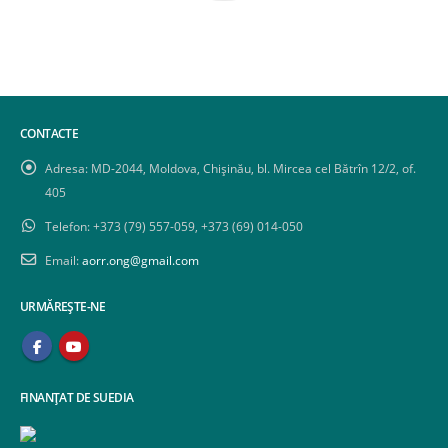
CONTACTE
Adresa:
MD-2044, Moldova, Chișinău, bl. Mircea cel Bătrîn 12/2, of.
405
Telefon:
+373 (79) 557-059, +373 (69) 014-050
Email:
aorr.ong@gmail.com
URMĂREȘTE-NE
FINANȚAT DE SUEDIA