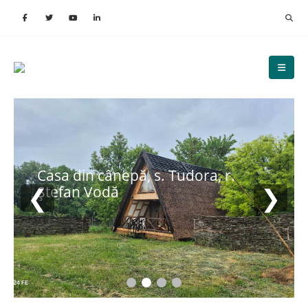
Casa din cânepă, s. Tudora, r.
❮
❯
Ștefan Vodă