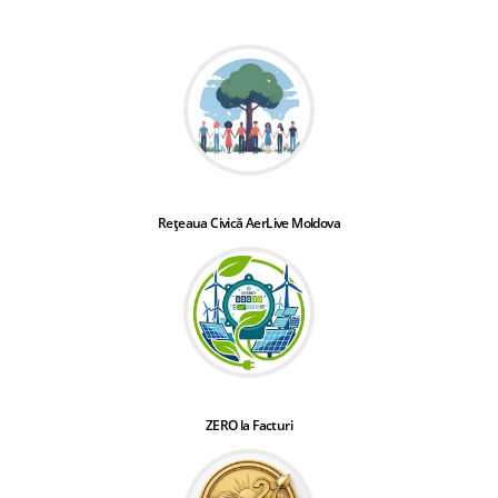
Rețeaua Civică AerLive Moldova
ZERO la Facturi