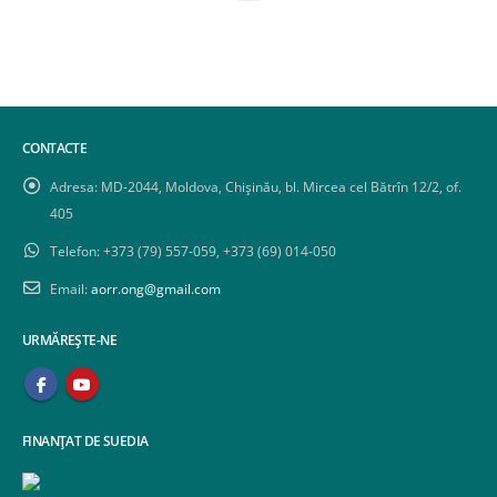
CONTACTE
Adresa:
MD-2044, Moldova, Chișinău, bl. Mircea cel Bătrîn 12/2, of.
405
Telefon:
+373 (79) 557-059, +373 (69) 014-050
Email:
aorr.ong@gmail.com
URMĂREȘTE-NE
FINANȚAT DE SUEDIA