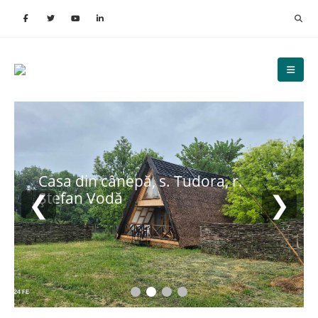
Casa din cânepă, s. Tudora, r.
❮
❯
Ștefan Vodă