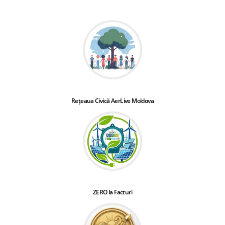
Rețeaua Civică AerLive Moldova
ZERO la Facturi