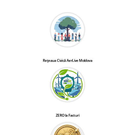
Rețeaua Civică AerLive Moldova
ZERO la Facturi