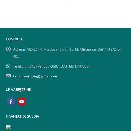
CONTACTE
Adresa:
MD-2044, Moldova, Chișinău, bl. Mircea cel Bătrîn 12/2, of.
405
Telefon:
+373 (79) 557-059, +373 (69) 014-050
Email:
aorr.ong@gmail.com
URMĂREȘTE-NE
FINANȚAT DE SUEDIA