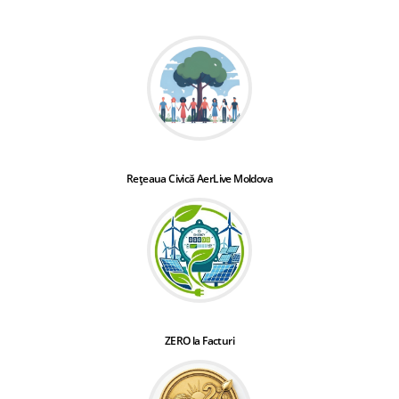
Rețeaua Civică AerLive Moldova
ZERO la Facturi