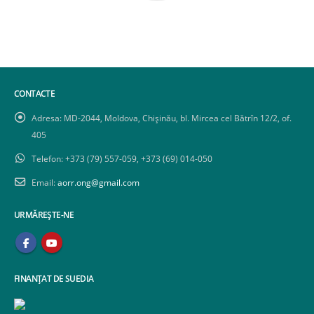
CONTACTE
Adresa:
MD-2044, Moldova, Chișinău, bl. Mircea cel Bătrîn 12/2, of.
405
Telefon:
+373 (79) 557-059, +373 (69) 014-050
Email:
aorr.ong@gmail.com
URMĂREȘTE-NE
FINANȚAT DE SUEDIA