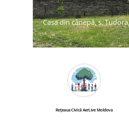
Casa din cânepă, s. Tudora,
Rețeaua Civică AerLive Moldova