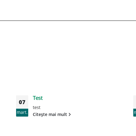
Test
07
test
mart.
Citește mai mult