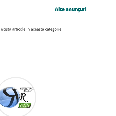
Alte anunțuri
există articole în această categorie.
Nu există ar