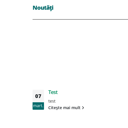
Noutăți
Test
07
test
mart.
Citește mai mult