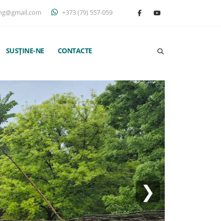
ng@gmail.com
+373 (79) 557-059
SUSȚINE-NE
CONTACTE
❯