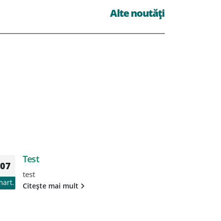
Alte noutăți
Test
T
07
07
test
te
mart.
mart.
Citește mai mult
Ci