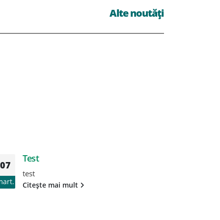
Alte noutăți
Test
T
07
07
test
te
mart.
mart.
Citește mai mult
Ci