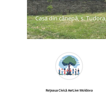
Casa din cânepă, s. Tudora,
Rețeaua Civică AerLive Moldova