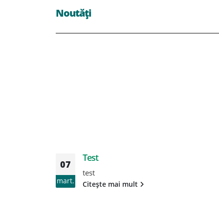
Noutăți
Test
07
test
mart.
Citește mai mult