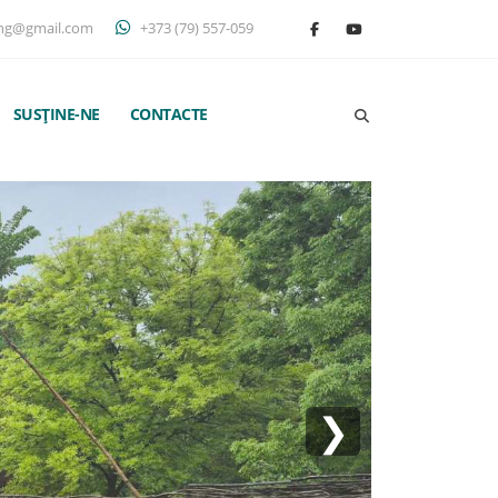
ng@gmail.com
+373 (79) 557-059
SUSȚINE-NE
CONTACTE
❯