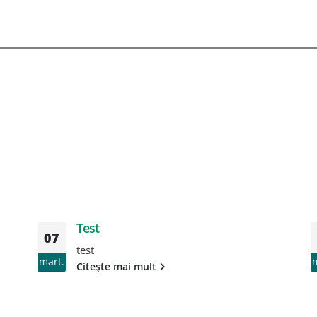
Test
07
test
mart.
Citește mai mult