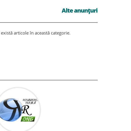
Alte anunțuri
există articole în această categorie.
Nu există ar