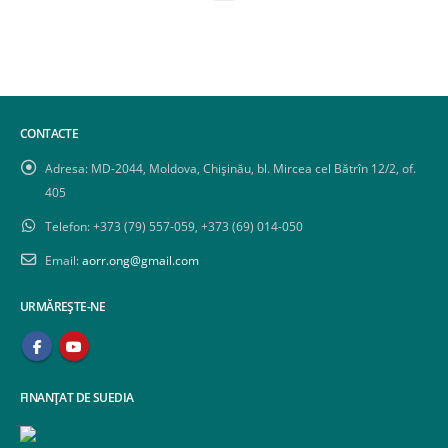
CONTACTE
Adresa:
MD-2044, Moldova, Chișinău, bl. Mircea cel Bătrîn 12/2, of.
405
Telefon:
+373 (79) 557-059, +373 (69) 014-050
Email:
aorr.ong@gmail.com
URMĂREȘTE-NE
FINANȚAT DE SUEDIA