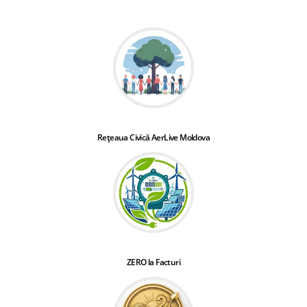
Rețeaua Civică AerLive Moldova
ZERO la Facturi