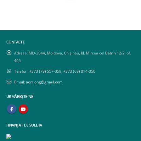
CONTACTE
Adresa:
MD-2044, Moldova, Chișinău, bl. Mircea cel Bătrîn 12/2, of.
405
Telefon:
+373 (79) 557-059, +373 (69) 014-050
Email:
aorr.ong@gmail.com
URMĂREȘTE-NE
FINANȚAT DE SUEDIA