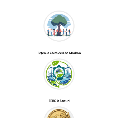
Rețeaua Civică AerLive Moldova
ZERO la Facturi